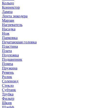
Кольцо
Коннектор
Лампа
Лента энкодера
Марзан
Нагреватель
Насадка
Нож
Парковка
Печатающая головка
Пластина
Плата
Подложка
Подшипник
Помпа
Пружина
Ремень
Ролик
Соленоид
Стекло
Субтанк
Трубка
Фильтр
Шкив
Шлейф