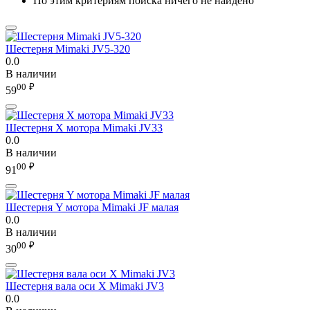
По этим критериям поиска ничего не найдено
Шестерня Mimaki JV5-320
0.0
В наличии
00
₽
59
Шестерня X мотора Mimaki JV33
0.0
В наличии
00
₽
91
Шестерня Y мотора Mimaki JF малая
0.0
В наличии
00
₽
30
Шестерня вала оси X Mimaki JV3
0.0