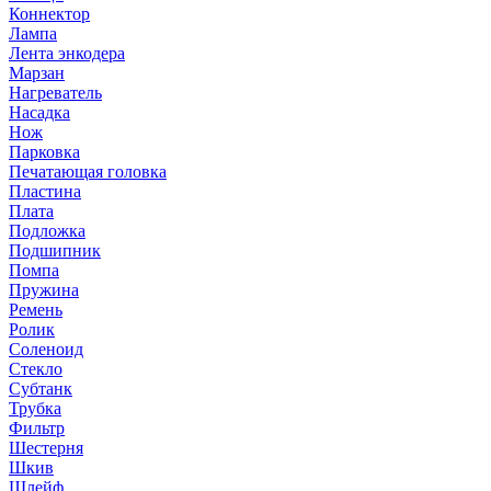
Коннектор
Лампа
Лента энкодера
Марзан
Нагреватель
Насадка
Нож
Парковка
Печатающая головка
Пластина
Плата
Подложка
Подшипник
Помпа
Пружина
Ремень
Ролик
Соленоид
Стекло
Субтанк
Трубка
Фильтр
Шестерня
Шкив
Шлейф