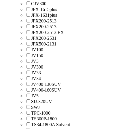
CJV300
JFX-1615plus
JFX-1631plus
JFX200-2513
JFX200-2513
JFX200-2513 EX
JFX200-2531
JFX500-2131
JV100
JV150
JV3
JV300
JV33
JV34
JV400-130SUV
JV400-160SUV
JV5
SIJ-320UV
SWJ
TPC-1000
TS300P-1800
TS34-1800A Solvent