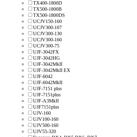
TX400-1800D
TX500-1800B
TX500-1800DS
UCJV150-160
UCJV300-107
UCJV300-130
UCJV300-160
UCJV300-75
UJF-3042FX
UJF-3042HG
UJF-3042MkII
UJF-3042MkII EX
UJF-6042
UJF-6042MkII
UJF-7151 plus
UJF-7151plus
UJF-A3MkII
UJF7151plus
UJV-160
UJV100-160
UJV500-160
UJV55-320