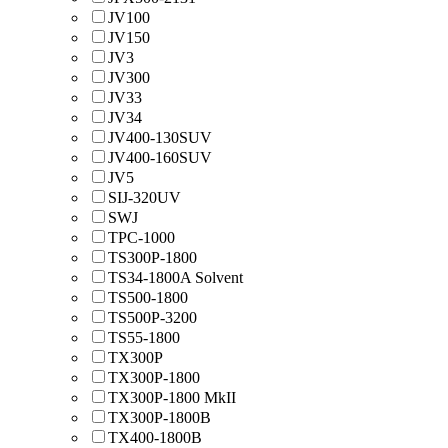
JV100
JV150
JV3
JV300
JV33
JV34
JV400-130SUV
JV400-160SUV
JV5
SIJ-320UV
SWJ
TPC-1000
TS300P-1800
TS34-1800A Solvent
TS500-1800
TS500P-3200
TS55-1800
TX300P
TX300P-1800
TX300P-1800 MkII
TX300P-1800B
TX400-1800B