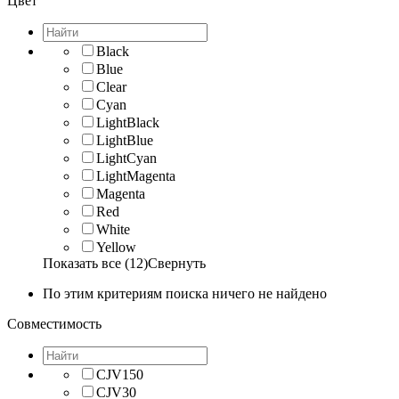
Цвет
Black
Blue
Clear
Cyan
LightBlack
LightBlue
LightCyan
LightMagenta
Magenta
Red
White
Yellow
Показать все (12)
Свернуть
По этим критериям поиска ничего не найдено
Совместимость
CJV150
CJV30