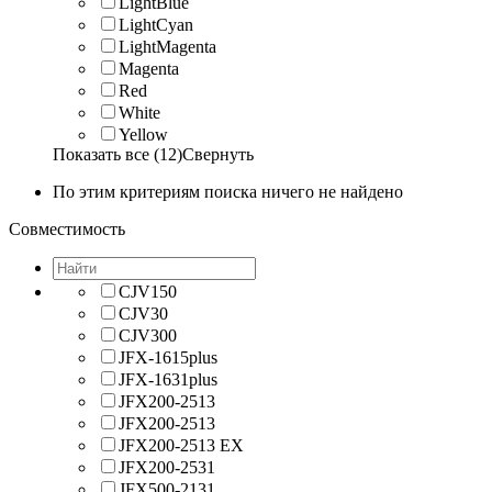
LightBlue
LightCyan
LightMagenta
Magenta
Red
White
Yellow
Показать все (12)
Свернуть
По этим критериям поиска ничего не найдено
Совместимость
CJV150
CJV30
CJV300
JFX-1615plus
JFX-1631plus
JFX200-2513
JFX200-2513
JFX200-2513 EX
JFX200-2531
JFX500-2131