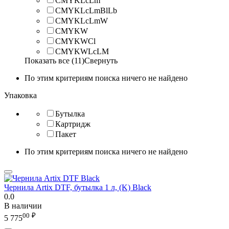
CMYKLcLm
CMYKLcLmBlLb
CMYKLcLmW
CMYKW
CMYKWCl
CMYKWLcLM
Показать все (11)
Свернуть
По этим критериям поиска ничего не найдено
Упаковка
Бутылка
Картридж
Пакет
По этим критериям поиска ничего не найдено
Чернила Artix DTF, бутылка 1 л, (K) Black
0.0
В наличии
00
₽
5 775