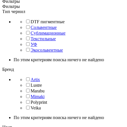
Фильтры
Фильтры
Тип чернил
DTF пигментные
Сольвентные
Сублимационные
Текстильные
УФ
Экосольвентные
По этим критериям поиска ничего не найдено
Бренд
Artix
Lustre
Marabu
Mimaki
Polyprint
Veika
По этим критериям поиска ничего не найдено