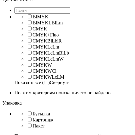
BlMYK
BlMYKLBlLm
CMYK
CMYK+Fluo
CMYKBlLblR
CMYKLcLm
CMYKLcLmBlLb
CMYKLcLmW
CMYKW
CMYKWCl
CMYKWLcLM
Показать все (11)
Свернуть
По этим критериям поиска ничего не найдено
Упаковка
Бутылка
Картридж
Пакет