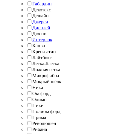
Габардин
Декотекс
Дешайн
Джерси
Дисплей
Дюспо
Интерлок
Канва
Креп-сатин
Лайтбокс
Леска-блеска
Ложная сетка
Микрофибра
Мокрый шёлк
Ника
Оксфорд
Олимп
Пике
Полиоксфорд
Прима
Революшен
Рибана