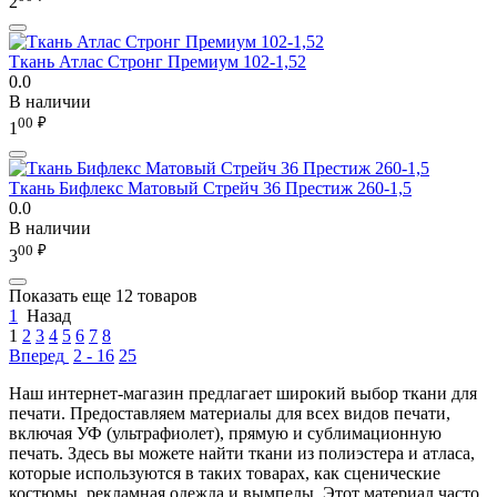
2
Ткань Атлас Стронг Премиум 102-1,52
0.0
В наличии
00
₽
1
Ткань Бифлекс Матовый Стрейч 36 Престиж 260-1,5
0.0
В наличии
00
₽
3
Показать еще 12 товаров
1
Назад
1
2
3
4
5
6
7
8
Вперед
2 - 16
25
Наш интернет-магазин предлагает широкий выбор ткани для
печати. Предоставляем материалы для всех видов печати,
включая УФ (ультрафиолет), прямую и сублимационную
печать. Здесь вы можете найти ткани из полиэстера и атласа,
которые используются в таких товарах, как сценические
костюмы, рекламная одежда и вымпелы. Этот материал часто