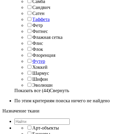
Самба
Сандвич
Сатен
Таффета
Фетр
Фитнес
Флажная сетка
Флис
Флок
Флоренция
Футер
Хоккей
Шармус
Шифон
Эволюшн
Показать все (44)
Свернуть
По этим критериям поиска ничего не найдено
Назначение ткани
Арт-объекты
Баннеры