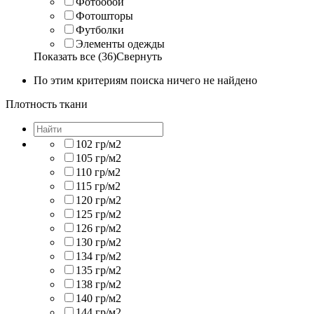
Фотообои
Фотошторы
Футболки
Элементы одежды
Показать все (36)
Свернуть
По этим критериям поиска ничего не найдено
Плотность ткани
102 гр/м2
105 гр/м2
110 гр/м2
115 гр/м2
120 гр/м2
125 гр/м2
126 гр/м2
130 гр/м2
134 гр/м2
135 гр/м2
138 гр/м2
140 гр/м2
144 гр/м2