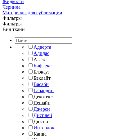
Жидкости
Чернила
Материалы для сублимации
Фильтры
Фильтры
Вид ткани
Адверта
Адидас
Атлас
Бифлекс
Блэкаут
Бэклайт
Васаби
Габардин
Декотекс
Дешайн
Джерси
Дисплей
Дюспо
Интерлок
Канва