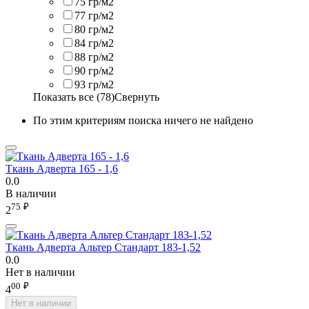
75 гр/м2
77 гр/м2
80 гр/м2
84 гр/м2
88 гр/м2
90 гр/м2
93 гр/м2
Показать все (78)
Свернуть
По этим критериям поиска ничего не найдено
Ткань Адверта 165 - 1,6
0.0
В наличии
75
₽
2
Ткань Адверта Альтер Стандарт 183-1,52
0.0
Нет в наличии
00
₽
4
Нет в наличии