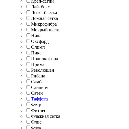
Креп-сатин
Лайтбокс
Леска-блеска
Ложная сетка
Микрофибра
Мокрый шёлк
Ника
Оксфорд
Олимп
Пике
Полиоксфорд
Прима
Революшен
Рибана
Самба
Сандвич
Сатен
Таффета
Фетр
Фитнес
Флажная сетка
Флис
Флок