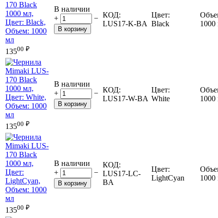
В наличии
КОД:
Цвет:
Объе
+
−
LUS17-K-BA
Black
1000
В корзину
00
₽
135
В наличии
КОД:
Цвет:
Объе
+
−
LUS17-W-BA
White
1000
В корзину
00
₽
135
В наличии
КОД:
Цвет:
Объе
+
−
LUS17-LC-
LightCyan
1000
BA
В корзину
00
₽
135