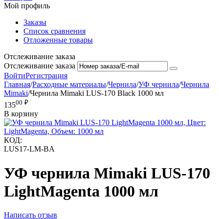
Мой профиль
Заказы
Список сравнения
Отложенные товары
Отслеживание заказа
Отслеживание заказа
Войти
Регистрация
Главная
/
Расходные материалы
/
Чернила
/
УФ чернила
/
Чернила
Mimaki
/
Чернила Mimaki LUS-170 Black 1000 мл
00
₽
135
В корзину
КОД:
LUS17-LM-BA
УФ чернила Mimaki LUS-170
LightMagenta 1000 мл
Написать отзыв