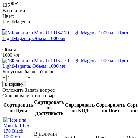
00
₽
135
В наличии
Цвет:
LightMagenta
Объем:
1000 мл
Бонусные баллы:
баллов
+
−
В корзину
Отложить
Задать вопрос
Список вариантов товара
Сортировать
Сортировать
Сортировать
Сортировать
Сорт
по
по Цена
по КОД
по Цвет
по
Доступность
В наличии
КОД:
Цвет:
Объе