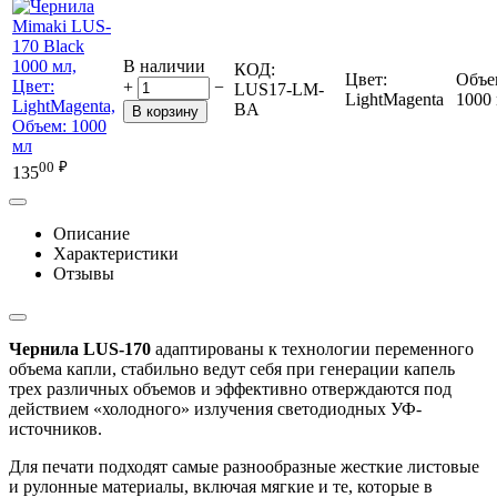
В наличии
КОД:
Цвет:
Объе
+
−
LUS17-LM-
LightMagenta
1000
BA
В корзину
00
₽
135
Описание
Характеристики
Отзывы
Чернила LUS-170
адаптированы к технологии переменного
объема капли, стабильно ведут себя при генерации капель
трех различных объемов и эффективно отверждаются под
действием «холодного» излучения светодиодных УФ-
источников.
Для печати подходят самые разнообразные жесткие листовые
и рулонные материалы, включая мягкие и те, которые в