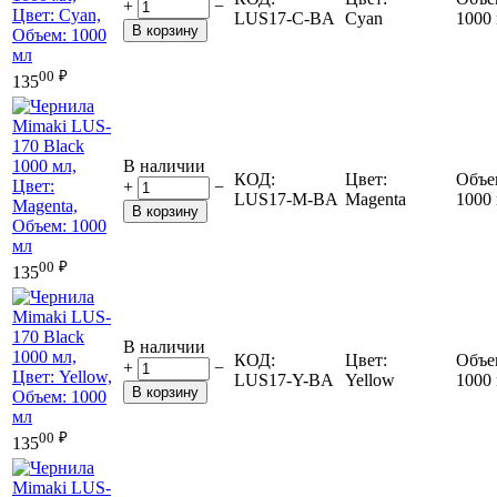
+
−
LUS17-C-BA
Cyan
1000
В корзину
00
₽
135
В наличии
КОД:
Цвет:
Объе
+
−
LUS17-M-BA
Magenta
1000
В корзину
00
₽
135
В наличии
КОД:
Цвет:
Объе
+
−
LUS17-Y-BA
Yellow
1000
В корзину
00
₽
135