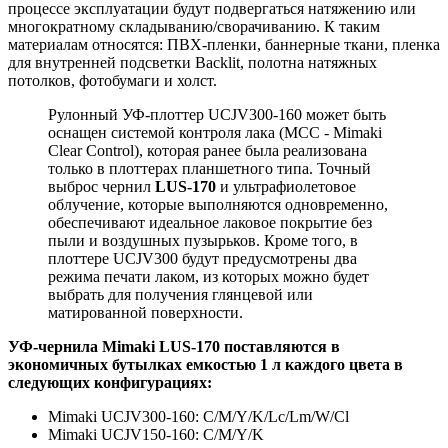
процессе эксплуатации будут подвергаться натяжению или
многократному складыванию/сворачиванию. К таким
материалам относятся: ПВХ-пленки, баннерные ткани, пленка
для внутренней подсветки Backlit, полотна натяжных
потолков, фотобумаги и холст.
Рулонный УФ-плоттер UCJV300-160 может быть
оснащен системой контроля лака (MCC - Mimaki
Clear Control), которая ранее была реализована
только в плоттерах планшетного типа. Точный
выброс чернил
LUS-170
и ультрафиолетовое
облучение, которые выполняются одновременно,
обеспечивают идеальное лаковое покрытие без
пыли и воздушных пузырьков. Кроме того, в
плоттере UCJV300 будут предусмотрены два
режима печати лаком, из которых можно будет
выбрать для получения глянцевой или
матированной поверхности.
УФ-чернила Mimaki LUS-170 поставляются в
экономичных бутылках емкостью 1 л каждого цвета в
следующих конфигурациях:
Mimaki UCJV300-160: C/M/Y/K/Lc/Lm/W/Cl
Mimaki UCJV150-160: C/M/Y/K