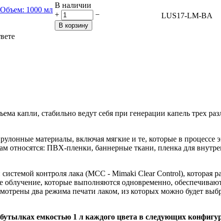
В наличии
+
−
LUS17-LM-BA
В корзину
твете
ема капли, стабильно ведут себя при генерации капель трех р
рулонные материалы, включая мягкие и те, которые в процессе 
 относятся: ПВХ-пленки, баннерные ткани, пленка для внутрен
стемой контроля лака (MCC - Mimaki Clear Control), которая р
е облучение, которые выполняются одновременно, обеспечивают
смотрены два режима печати лаком, из которых можно будет выб
бутылках емкостью 1 л каждого цвета в следующих конфигу