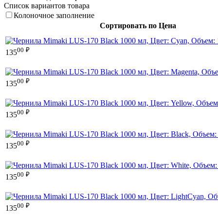
Список вариантов товара
Колоночное заполнение
Сортировать по Цена
00
₽
135
00
₽
135
00
₽
135
00
₽
135
00
₽
135
00
₽
135