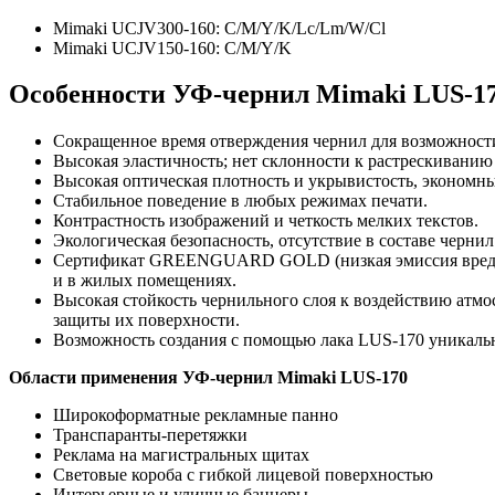
Mimaki UCJV300-160: C/M/Y/K/Lc/Lm/W/Cl
Mimaki UCJV150-160: C/M/Y/K
Особенности УФ-чернил Mimaki LUS-1
Сокращенное время отверждения чернил для возможности
Высокая эластичность; нет склонности к растрескиванию
Высокая оптическая плотность и укрывистость, экономны
Стабильное поведение в любых режимах печати.
Контрастность изображений и четкость мелких текстов.
Экологическая безопасность, отсутствие в составе черни
Сертификат GREENGUARD GOLD (низкая эмиссия вредных 
и в жилых помещениях.
Высокая стойкость чернильного слоя к воздействию атм
защиты их поверхности.
Возможность создания с помощью лака LUS-170 уникальн
Области применения УФ-чернил Mimaki LUS-170
Широкоформатные рекламные панно
Транспаранты-перетяжки
Реклама на магистральных щитах
Световые короба с гибкой лицевой поверхностью
Интерьерные и уличные баннеры