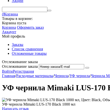
Акции
0
Корзина
Товары в корзине:
Корзина пуста
Корзина
Оформить заказ
Аккаунт
Мой профиль
Заказы
Список сравнения
Отложенные товары
Отслеживание заказа
Отслеживание заказа
Войти
Регистрация
Главная
/
Расходные материалы
/
Чернила
/
УФ чернила
/
Чернила M
УФ чернила Mimaki LUS-170 B
УФ чернила Mimaki LUS-170 Black 1000 мл
Написать отзыв