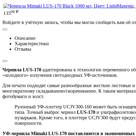
00
₽
135
Войдите в учётную запись, чтобы мы могли сообщить вам об о
Описание
Характеристики
Отзывы
Чернила LUS-170
адаптированы к технологии переменного объ
«холодного» излучения светодиодных УФ-источников.
Для печати подходят самые разнообразные жесткие листовые и 
многократному складыванию/сворачиванию. К таким материалам
фотобумаги и холст.
Рулонный УФ-плоттер UCJV300-160 может быть оснащен си
типа. Точный выброс чернил
LUS-170
и ультрафиолетово
пузырьков. Кроме того, в плоттере UCJV300 будут преду
поверхности.
УФ-чернила Mimaki LUS-170 поставляются в экономичных 