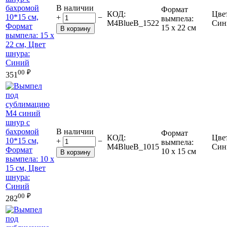
В наличии
Формат
КОД:
Цве
+
−
вымпела:
M4BlueB_1522
Син
15 х 22 см
В корзину
00
₽
351
В наличии
Формат
КОД:
Цве
+
−
вымпела:
M4BlueB_1015
Син
10 х 15 см
В корзину
00
₽
282