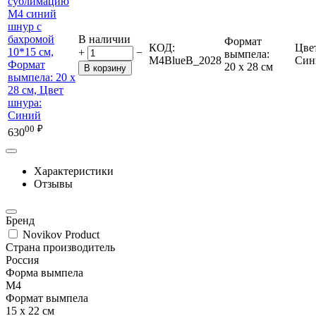
В наличии
Формат
КОД:
Цве
+
−
вымпела:
M4BlueB_2028
Син
20 х 28 см
В корзину
00
₽
630
Характеристики
Отзывы
Бренд
Novikov Product
Страна производитель
Россия
Форма вымпела
М4
Формат вымпела
15 х 22 см