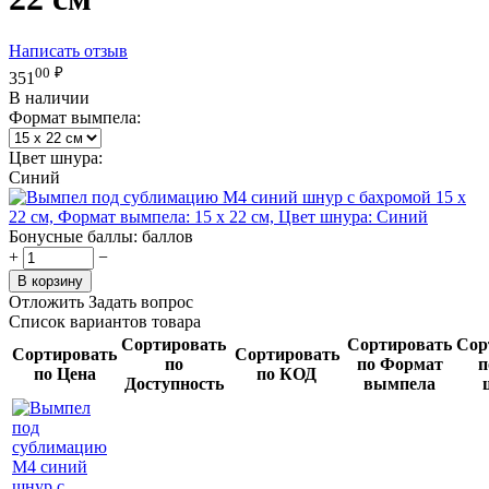
Написать отзыв
00
₽
351
В наличии
Формат вымпела:
Цвет шнура:
Синий
Бонусные баллы:
баллов
+
−
В корзину
Отложить
Задать вопрос
Список вариантов товара
Сортировать
Сортировать
Сор
Сортировать
Сортировать
по
по Формат
п
по Цена
по КОД
Доступность
вымпела