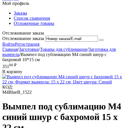
Мой профиль
Заказы
Список сравнения
Отложенные товары
Отслеживание заказа
Отслеживание заказа
Войти
Регистрация
Главная
/
Заготовки
/
Товары для сублимации
/
Заготовка для
вымпела
/
Вымпел под сублимацию М4 синий шнур с
бахромой 10*15 см
00
₽
351
В корзину
КОД:
M4BlueB_1522
Вымпел под сублимацию М4
синий шнур с бахромой 15 х
22 см