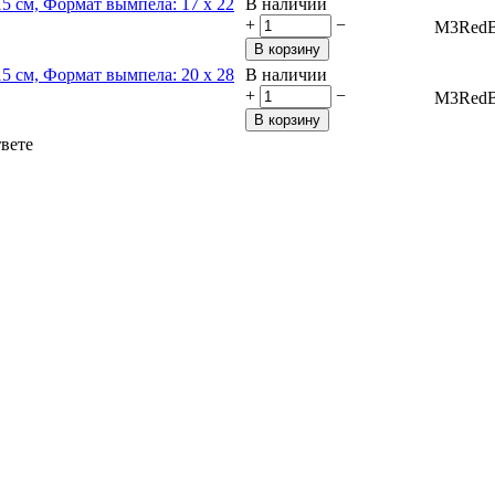
В наличии
+
−
M3RedB
В корзину
В наличии
+
−
M3RedB
В корзину
твете