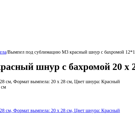
ела
/
Вымпел под сублимацию М3 красный шнур с бахромой 12*1
асный шнур с бахромой 20 х 
 см