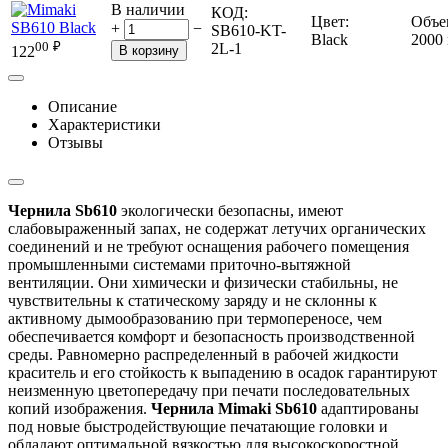
В наличии
КОД:
Цвет:
Объе
+
−
SB610-KT-
Black
2000
00
₽
2L-1
В корзину
122
Описание
Характеристики
Отзывы
Чернила Sb610
экологически безопасны, имеют
слабовыраженный запах, не содержат летучих органических
соединений и не требуют оснащения рабочего помещения
промышленными системами приточно-вытяжной
вентиляции. Они химически и физически стабильны, не
чувствительны к статическому заряду и не склонны к
активному дымообразованию при термопереносе, чем
обеспечивается комфорт и безопасность производственной
среды. Равномерно распределенный в рабочей жидкости
краситель и его стойкость к выпадению в осадок гарантируют
неизменную цветопередачу при печати последовательных
копий изображения.
Чернила Mimaki Sb610
адаптированы
под новые быстродействующие печатающие головки и
обладают оптимальной вязкостью для высокоскоростной