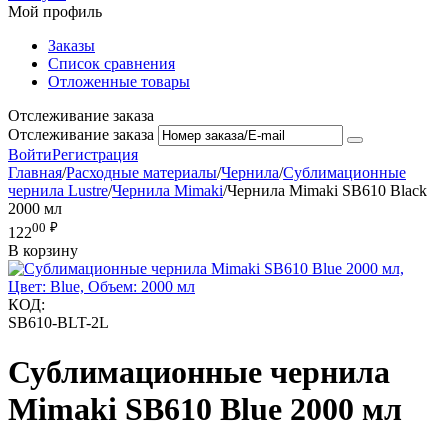
Мой профиль
Заказы
Список сравнения
Отложенные товары
Отслеживание заказа
Отслеживание заказа
Войти
Регистрация
Главная
/
Расходные материалы
/
Чернила
/
Сублимационные
чернила Lustre
/
Чернила Mimaki
/
Чернила Mimaki SB610 Black
2000 мл
00
₽
122
В корзину
КОД:
SB610-BLT-2L
Сублимационные чернила
Mimaki SB610 Blue 2000 мл