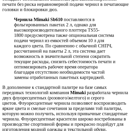
печати без риска неравномерной подачи чернил в печатающие
головки и блокировки дюз.
Чернила Mimaki Sb610
поставляются в
фольгированных пакетах 2 л, однако для
высокопроизводительного плоттера TS55-
1800 предусмотрена также опциональная система
подачи чернил из емкостей объемом 10 л для
каждого цвета. По сравнению с обычной СНПЧ,
рассчитанной на пакеты 2 л, эта система дает
возможность в значительной степени сократить
текущие расходы, снизить себестоимость печати и
оптимизировать рабочее время оператора
благодаря отсутствию необходимости частой
замены отработанных пакетных картриджей.
В дополнение к стандартной палитре на базе самых
передовых технологий компания
Mimaki
разработала чернила
двух флуоресцентных (розового/желтого) и серого
цветов. Флуоресцентные чернила позволяют воспроизводить
яркие цвета и смелые сочетания за пределами той палитры,
которую можно получить, используя привычные стандартные
чернила. Флуоресцентные красители широко востребованы в
производстве спортивной формы и прекрасно подойдут для
изготовления модной одежды и текстильной обуви.