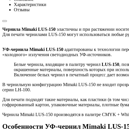
Характеристики
Отзывы
Чернила Mimaki LUS-150
эластичны и при растяжении носител
Для печати чернилами LUS-150 могут использоваться любые р
УФ-чернила Mimaki LUS-150
адаптированы к технологии пере
«холодного» излучения светодиодных УФ-источников.
Белые чернила, входящие в палитру чернил
LUS-150
, по
окрашенные материалы, поверхность которых при исполь
Включение белых чернил в печатный процесс дает возм
В чернильную конфигурацию Mimaki LUS-150 не входит прозрач
серии LH-100.
Для печати подходят такие материалы, как пластики (в том чис
гофрированный картон, упаковочные материалы, плотные бума
Чернила Mimaki LUS-150 производятся в палитре CMYK + White
Особенности УФ-чернил Mimaki LUS-1