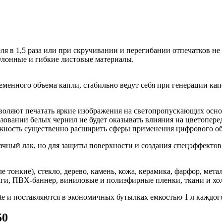
я в 1,5 раза или при скручивании и перегибании отпечатков не 
улонные и гибкие листовые материалы.
менного объема капли, стабильно ведут себя при генерации ка
зволяют печатать яркие изображения на светопропускающих осно
зовании белых чернил не будет оказывать влияния на цветопере
ожность существенно расширить сферы применения цифрового о
ный лак, но для защиты поверхности и создания спецэффектов 
ле тонкие), стекло, дерево, камень, кожа, керамика, фарфор, ме
ги, ПВХ-баннер, виниловые и полиэфирные пленки, ткани и хо
 и поставляются в экономичных бутылках емкостью 1 л каждого
50