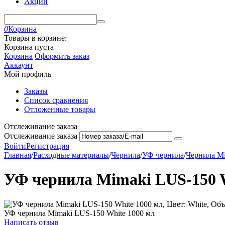
Акции
0
Корзина
Товары в корзине:
Корзина пуста
Корзина
Оформить заказ
Аккаунт
Мой профиль
Заказы
Список сравнения
Отложенные товары
Отслеживание заказа
Отслеживание заказа
Войти
Регистрация
Главная
/
Расходные материалы
/
Чернила
/
УФ чернила
/
Чернила M
УФ чернила Mimaki LUS-150 W
УФ чернила Mimaki LUS-150 White 1000 мл
Написать отзыв