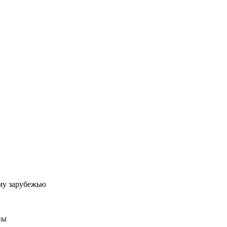
му зарубежью
ны