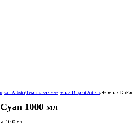
ont Artistri
/
Текстильные чернила Dupont Artistri
/
Чернила DuPont
Cyan 1000 мл