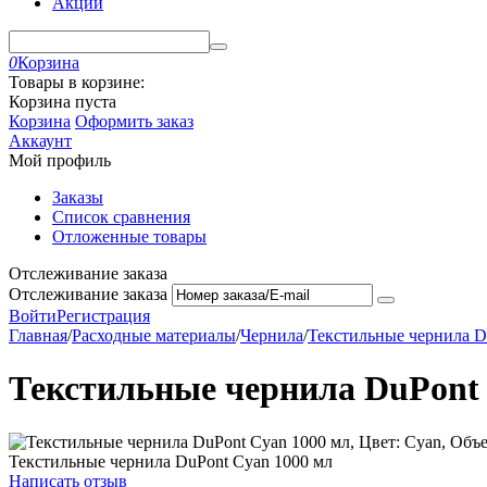
Акции
0
Корзина
Товары в корзине:
Корзина пуста
Корзина
Оформить заказ
Аккаунт
Мой профиль
Заказы
Список сравнения
Отложенные товары
Отслеживание заказа
Отслеживание заказа
Войти
Регистрация
Главная
/
Расходные материалы
/
Чернила
/
Текстильные чернила Dup
Текстильные чернила DuPont 
Текстильные чернила DuPont Cyan 1000 мл
Написать отзыв