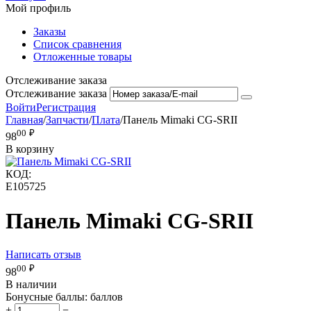
Мой профиль
Заказы
Список сравнения
Отложенные товары
Отслеживание заказа
Отслеживание заказа
Войти
Регистрация
Главная
/
Запчасти
/
Плата
/
Панель Mimaki CG-SRII
00
₽
98
В корзину
КОД:
E105725
Панель Mimaki CG-SRII
Написать отзыв
00
₽
98
В наличии
Бонусные баллы:
баллов
+
−