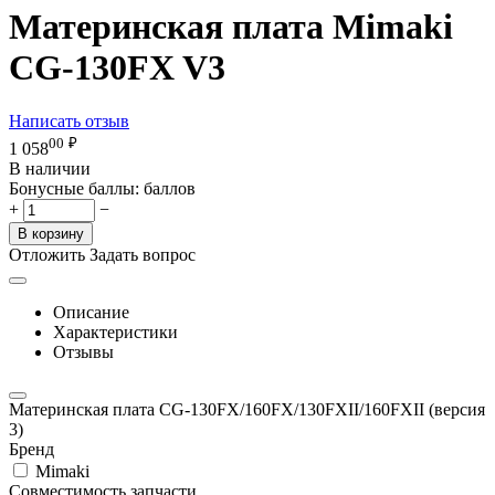
Материнская плата Mimaki
CG-130FX V3
Написать отзыв
00
₽
1 058
В наличии
Бонусные баллы:
баллов
+
−
В корзину
Отложить
Задать вопрос
Описание
Характеристики
Отзывы
Материнская плата CG-130FX/160FX/130FXII/160FXII (версия
3)
Бренд
Mimaki
Совместимость запчасти