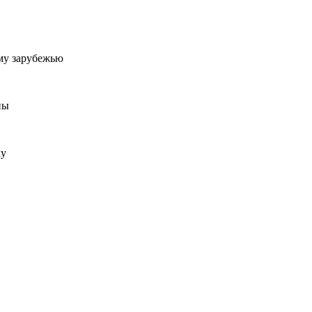
му зарубежью
ны
ку