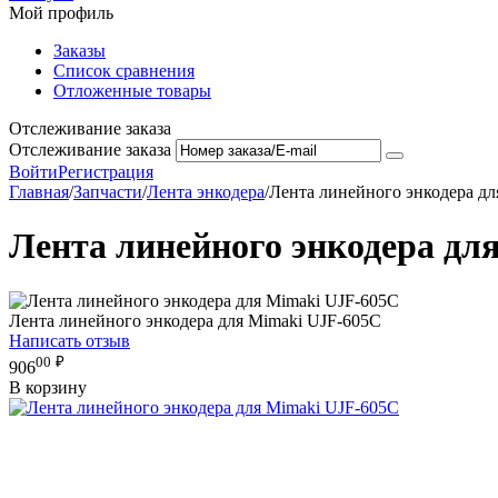
Мой профиль
Заказы
Список сравнения
Отложенные товары
Отслеживание заказа
Отслеживание заказа
Войти
Регистрация
Главная
/
Запчасти
/
Лента энкодера
/
Лента линейного энкодера дл
Лента линейного энкодера дл
Лента линейного энкодера для Mimaki UJF-605C
Написать отзыв
00
₽
906
В корзину