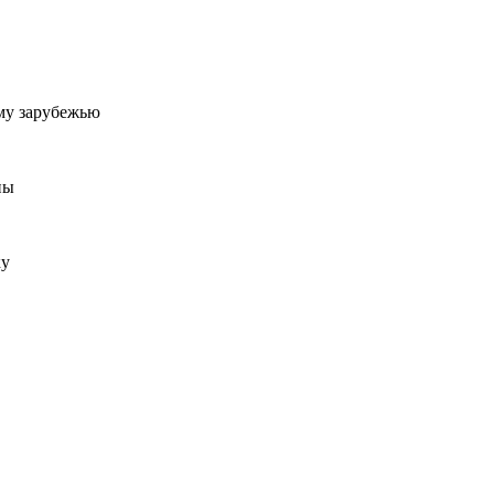
му зарубежью
ны
ку