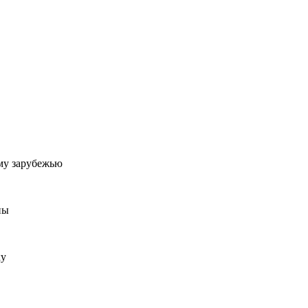
му зарубежью
ны
ку