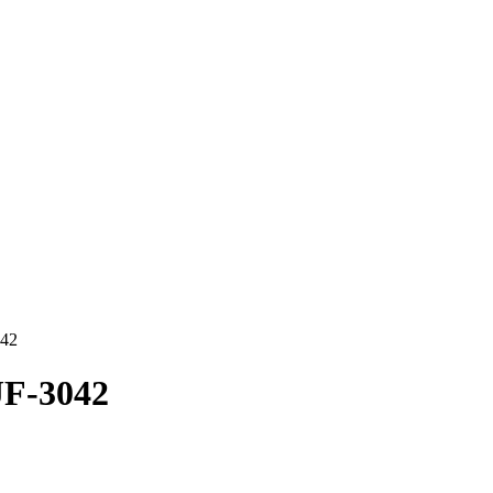
042
JF-3042