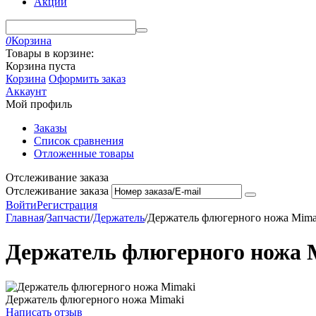
Акции
0
Корзина
Товары в корзине:
Корзина пуста
Корзина
Оформить заказ
Аккаунт
Мой профиль
Заказы
Список сравнения
Отложенные товары
Отслеживание заказа
Отслеживание заказа
Войти
Регистрация
Главная
/
Запчасти
/
Держатель
/
Держатель флюгерного ножа Mima
Держатель флюгерного ножа 
Держатель флюгерного ножа Mimaki
Написать отзыв