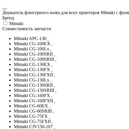
Держатель флюгерного ножа для всех принтеров Mimaki с фун
Бренд
Mimaki
Совместимость запчасти
Mimaki APC-130
,
Mimaki CG-100EX
,
Mimaki CG-100Lx
,
Mimaki CG-100SRII
,
Mimaki CG-100SRIII
,
Mimaki CG-130EX
,
Mimaki CG-130FX
,
Mimaki CG-130FXII
,
Mimaki CG-130Lx
,
Mimaki CG-130SRII
,
Mimaki CG-130SRIII
,
Mimaki CG-160FX
,
Mimaki CG-160FXII
,
Mimaki CG-60EX
,
Mimaki CG-60SRIII
,
Mimaki CG-75FX
,
Mimaki CG-75FXII
,
Mimaki CJV150-107
,