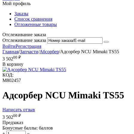
Мой профиль
Заказы
Список сравнения
Отложенные товары
Отслеживание заказа
Отслеживание заказа
Войти
Регистрация
Главная
/
Запчасти
/
Абсорбер
/
Адсорбер NCU Mimaki TS55
00
₽
3 502
В корзину
КОД:
M802457
Адсорбер NCU Mimaki TS55
Написать отзыв
00
₽
3 502
Предзаказ
Бонусные баллы:
баллов
+
−