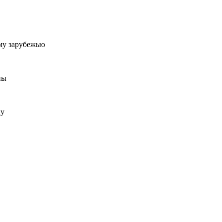
му зарубежью
ны
ку