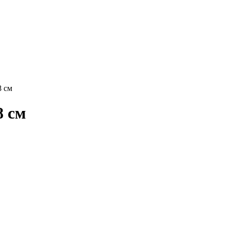
8 см
8 см