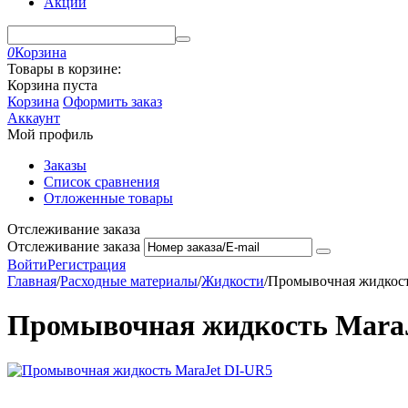
Акции
0
Корзина
Товары в корзине:
Корзина пуста
Корзина
Оформить заказ
Аккаунт
Мой профиль
Заказы
Список сравнения
Отложенные товары
Отслеживание заказа
Отслеживание заказа
Войти
Регистрация
Главная
/
Расходные материалы
/
Жидкости
/
Промывочная жидкост
Промывочная жидкость MaraJ