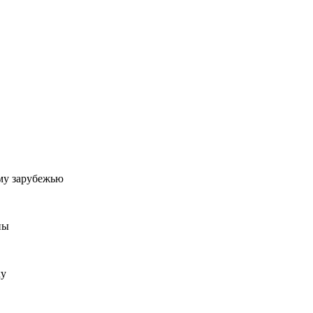
му зарубежью
ны
ку