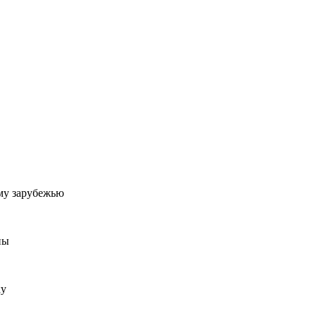
му зарубежью
ны
ку