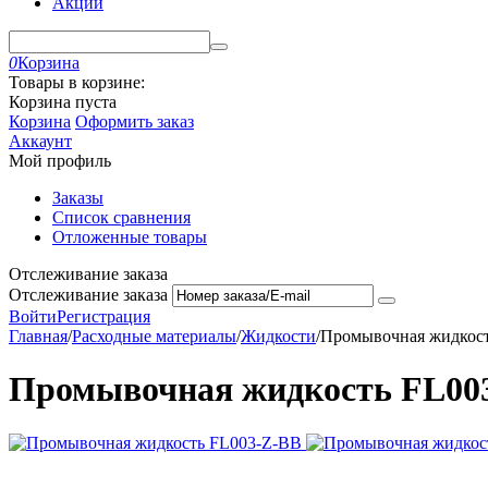
Акции
0
Корзина
Товары в корзине:
Корзина пуста
Корзина
Оформить заказ
Аккаунт
Мой профиль
Заказы
Список сравнения
Отложенные товары
Отслеживание заказа
Отслеживание заказа
Войти
Регистрация
Главная
/
Расходные материалы
/
Жидкости
/
Промывочная жидкост
Промывочная жидкость FL003