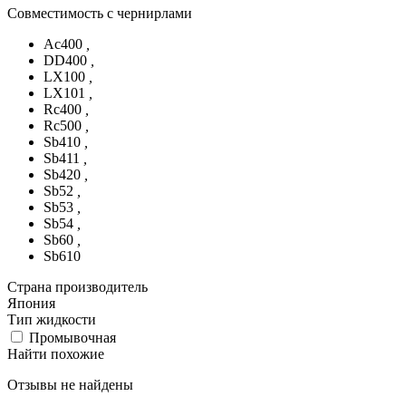
Совместимость с чернирлами
Ac400
,
DD400
,
LX100
,
LX101
,
Rc400
,
Rc500
,
Sb410
,
Sb411
,
Sb420
,
Sb52
,
Sb53
,
Sb54
,
Sb60
,
Sb610
Страна производитель
Япония
Тип жидкости
Промывочная
Найти похожие
Отзывы не найдены