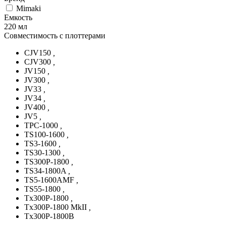
Mimaki
Емкость
220 мл
Совместимость с плоттерами
CJV150
,
CJV300
,
JV150
,
JV300
,
JV33
,
JV34
,
JV400
,
JV5
,
TPC-1000
,
TS100-1600
,
TS3-1600
,
TS30-1300
,
TS300P-1800
,
TS34-1800A
,
TS5-1600AMF
,
TS55-1800
,
Tx300P-1800
,
Tx300P-1800 MkII
,
Tx300P-1800B