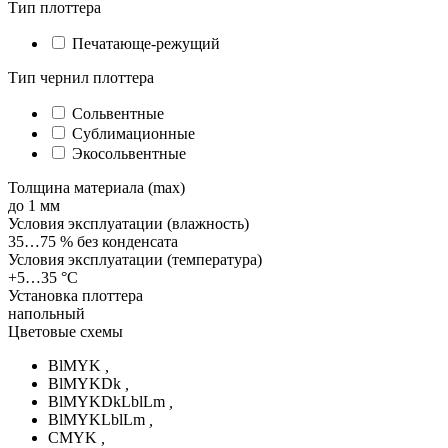
Тип плоттера
Печатающе-режущий
Тип чернил плоттера
Сольвентные
Сублимационные
Экосольвентные
Толщина материала (max)
до 1 мм
Условия эксплуатации (влажность)
35…75 % без конденсата
Условия эксплуатации (температура)
+5…35 °С
Установка плоттера
напольный
Цветовые схемы
BlMYK
,
BlMYKDk
,
BlMYKDkLblLm
,
BlMYKLblLm
,
CMYK
,