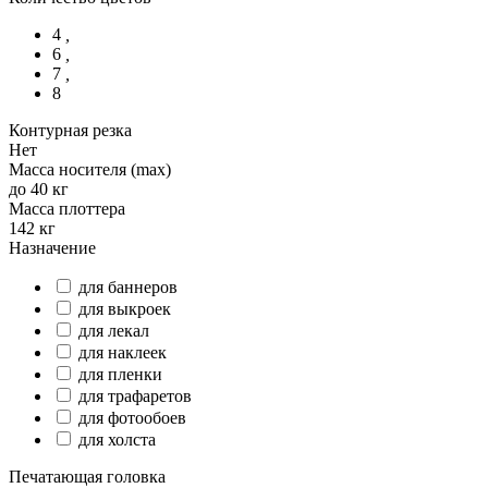
4
,
6
,
7
,
8
Контурная резка
Нет
Масса носителя (max)
до 40 кг
Масса плоттера
142 кг
Назначение
для баннеров
для выкроек
для лекал
для наклеек
для пленки
для трафаретов
для фотообоев
для холста
Печатающая головка