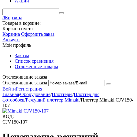
Акции
0
Корзина
Товары в корзине:
Корзина пуста
Корзина
Оформить заказ
Аккаунт
Мой профиль
Заказы
Список сравнения
Отложенные товары
Отслеживание заказа
Отслеживание заказа
Войти
Регистрация
Главная
/
Оборудование
/
Плоттеры
/
Плоттер для
фотообоев
/
Режущий плоттер Mimaki
/
Плоттер Mimaki CJV150-
107
КОД:
CJV150-107
Печатающе-режущий