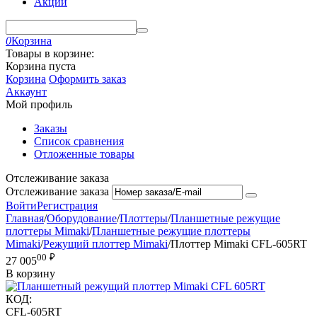
Акции
0
Корзина
Товары в корзине:
Корзина пуста
Корзина
Оформить заказ
Аккаунт
Мой профиль
Заказы
Список сравнения
Отложенные товары
Отслеживание заказа
Отслеживание заказа
Войти
Регистрация
Главная
/
Оборудование
/
Плоттеры
/
Планшетные режущие
плоттеры Mimaki
/
Планшетные режущие плоттеры
Mimaki
/
Режущий плоттер Mimaki
/
Плоттер Mimaki CFL-605RT
00
₽
27 005
В корзину
КОД:
CFL-605RT